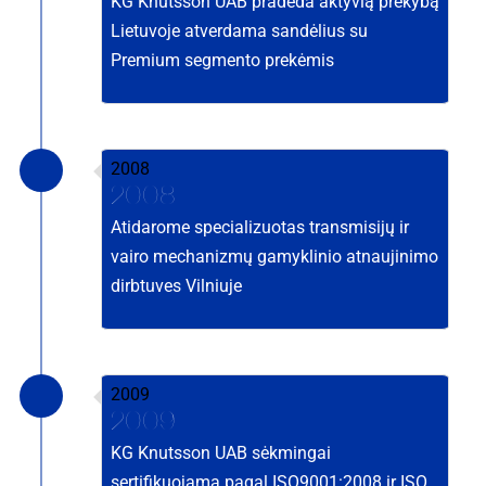
KG Knutsson UAB pradeda aktyvią prekybą
Lietuvoje atverdama sandėlius su
Premium segmento prekėmis
2008
2008
Atidarome specializuotas transmisijų ir
vairo mechanizmų gamyklinio atnaujinimo
dirbtuves Vilniuje
2009
2009
KG Knutsson UAB sėkmingai
sertifikuojama pagal ISO9001:2008 ir ISO