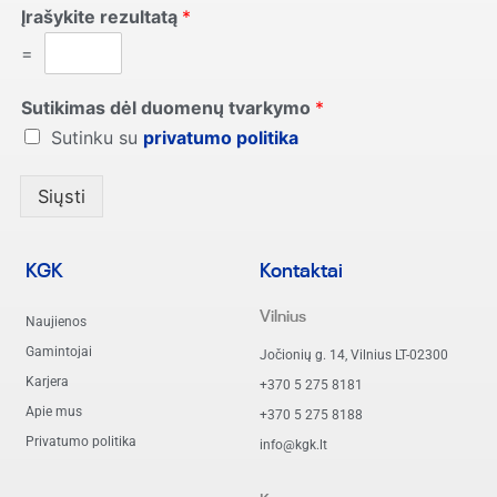
Įrašykite rezultatą
*
=
Sutikimas dėl duomenų tvarkymo
*
Sutinku su
privatumo politika
Siųsti
KGK
Kontaktai
Vilnius
Naujienos
Gamintojai
Jočionių g. 14, Vilnius LT-02300
Karjera
+370 5 275 8181
Apie mus
+370 5 275 8188
Privatumo politika
info@kgk.lt