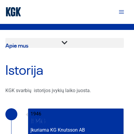
Pereiti
Mai
prie
Men
turinio
Apie mus
Istorija
KGK svarbių istorijos įvykių laiko juosta.
1946
1946
Įkuriama KG Knutsson AB