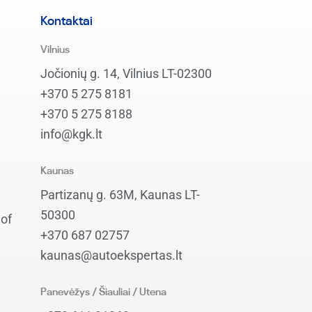
Kontaktai
Vilnius
Jočionių g. 14, Vilnius LT-02300
+370 5 275 8181
+370 5 275 8188
info@kgk.lt
Kaunas
Partizanų g. 63M, Kaunas LT-
50300
 of
+370 687 02757
kaunas@autoekspertas.lt
Panevėžys / Šiauliai / Utena