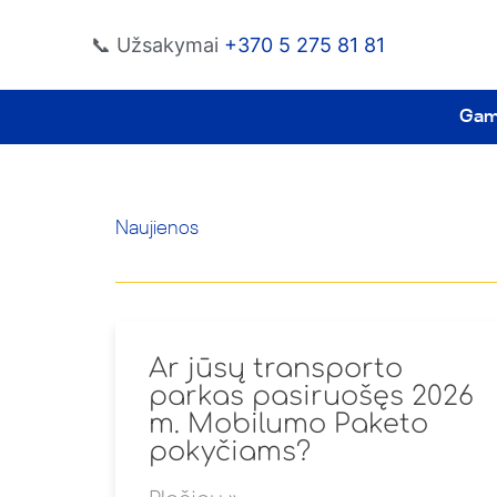
Pereiti
📞 Užsakymai
+370 5 275 81 81
prie
turinio
Gami
Naujienos
Ar jūsų transporto
parkas pasiruošęs 2026
m. Mobilumo Paketo
pokyčiams?