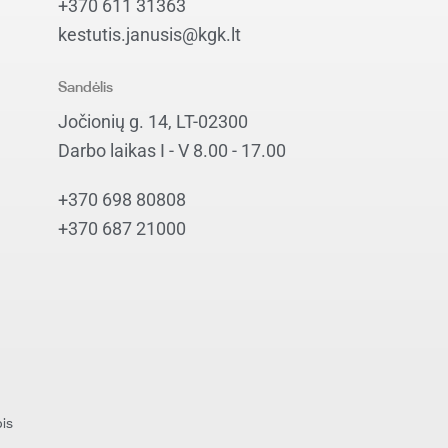
+370 611 31363
kestutis.janusis@kgk.lt
Sandėlis
Jočionių g. 14, LT-02300
Darbo laikas I - V 8.00 - 17.00
+370 698 80808
+370 687 21000
is