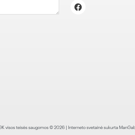
F
a
c
e
b
o
o
k
GK visos teisės saugomos © 2026 |
Interneto svetainė sukurta ManGab