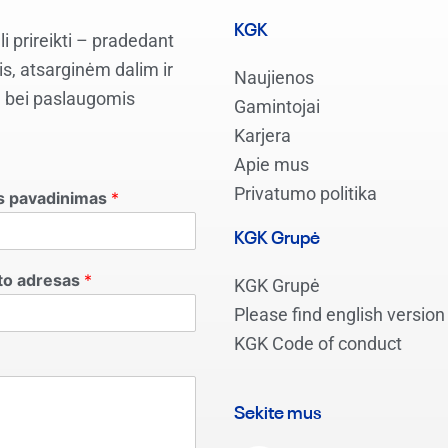
KGK
i prireikti – pradedant
s, atsarginėm dalim ir
Naujienos
a, bei paslaugomis
Gamintojai
Karjera
Apie mus
Privatumo politika
s pavadinimas
*
KGK Grupė
što adresas
*
KGK Grupė
Please find english version
KGK Code of conduct
Sekite mus