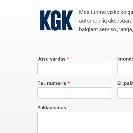
Mes turime visko ko gal
automobilių aksesuarai
baigiant serviso įrang
Jūsų vardas
*
Įmonė
Tel. numeris
*
El. pa
Paklausimas