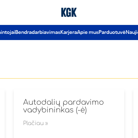
ntojai
Bendradarbiavimas
Karjera
Apie mus
Parduotuvė
Nauj
Autodalių pardavimo
vadybininkas (-ė)
Plačiau »